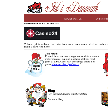
NOGET OM JUL
OPSKRIFT
Velkommen til Jul i Danmark!
Vi håber, at du vil finde vore sider både sjove og spændende. Hvis du har for
skal du
gå til Ros & Ris
Jule-forum
Et sted, hvor du kan spørge andre til råds om alt
mellem himmel og jord, når bare det har med
julen at gøre.F.eks. kan du spørge andre om
gode
juleretter til en julefrokost
."
Blog
- en juleglad danskers bekendelser
Sidste indlæg: